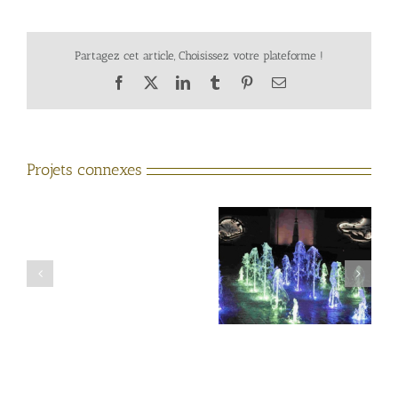
Partagez cet article, Choisissez votre plateforme !
Facebook
X
LinkedIn
Tumblr
Pinterest
Email
Projets connexes
Démonstration
Ormes (Loiret)
Sanok Pologne
fontaine
musicale