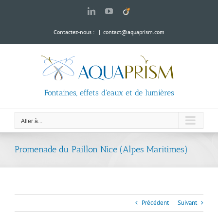
Passer
LinkedIn
YouTube
Viadeo
au
contenu
Contactez-nous :
|
contact@aquaprism.com
Fontaines, effets d'eaux et de lumières
Aller à...
Promenade du Paillon Nice (Alpes Maritimes)
Précédent
Suivant