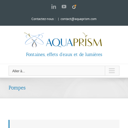
Passer
LinkedIn
YouTube
Viadeo
au
contenu
Contactez-nous :
|
contact@aquaprism.com
Fontaines, effets d'eaux et de lumières
Aller à...
Pompes