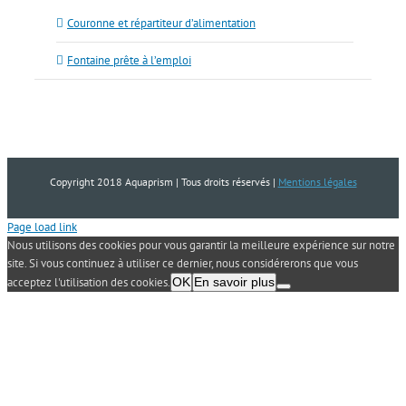
Couronne et répartiteur d’alimentation
Fontaine prête à l’emploi
Copyright 2018 Aquaprism | Tous droits réservés |
Mentions légales
Page load link
Nous utilisons des cookies pour vous garantir la meilleure expérience sur notre
site. Si vous continuez à utiliser ce dernier, nous considérerons que vous
acceptez l'utilisation des cookies.
OK
En savoir plus