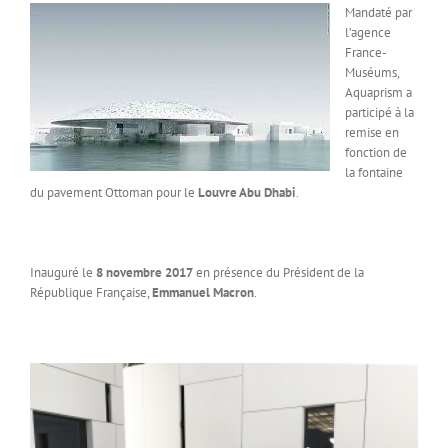
Mandaté par
l’agence
France-
Muséums,
Aquaprism a
participé à la
remise en
fonction de
la fontaine
du pavement Ottoman pour le
Louvre Abu Dhabi
.
Inauguré le
8 novem
bre 2017
en présence du Président de la
République Française,
Emmanuel Macron
.