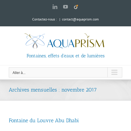
Passer
LinkedIn
YouTube
Viadeo
au
contenu
Contactez-nous :
|
contact@aquaprism.com
Fontaines, effets d'eaux et de lumières
Aller à...
Archives mensuelles :
novembre 2017
Fontaine du Louvre Abu Dhabi