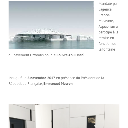
Mandaté par
l’agence
France-
Muséums,
Aquaprism a
participé à la
remise en
fonction de
la fontaine
du pavement Ottoman pour le
Louvre Abu Dhabi
.
Inauguré le
8 novem
bre 2017
en présence du Président de la
République Française,
Emmanuel Macron
.