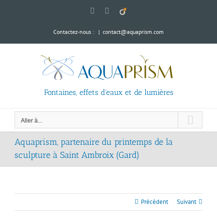
Passer
LinkedIn
YouTube
Viadeo
au
contenu
Contactez-nous :
|
contact@aquaprism.com
Fontaines, effets d'eaux et de lumières
Aller à...
Aquaprism, partenaire du printemps de la
sculpture à Saint Ambroix (Gard)
Précédent
Suivant