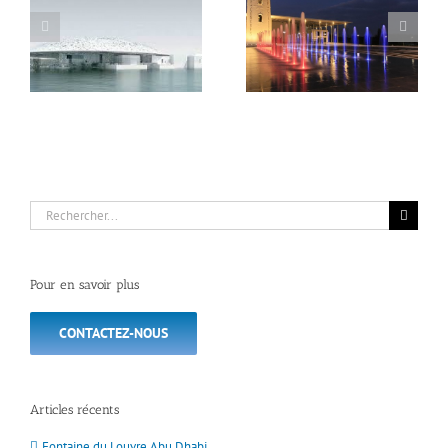
Valenciennes –
Bubble jump, l’ajutage à
Esplanade des rives
effet de gouttes d’eau
Rechercher:
Pour en savoir plus
CONTACTEZ-NOUS
Articles récents
Fontaine du Louvre Abu Dhabi