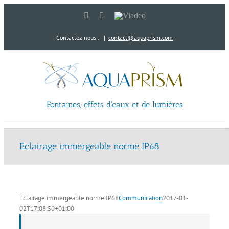
Passer
LinkedIn
YouTube
Viadeo
au
contenu
Contactez-nous :
|
contact@aquaprism.com
Fontaines, effets d'eaux et de lumières
Eclairage immergeable norme IP68
Eclairage immergeable norme IP68
Communication
2017-01-
02T17:08:50+01:00