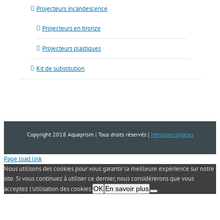
Projecteurs incandescence
Projecteurs en bronze
Projecteurs plastiques
Kit de substitution
Copyright 2018 Aquaprism | Tous droits réservés |
Mentions légales
Page load link
Nous utilisons des cookies pour vous garantir la meilleure expérience sur notre
site. Si vous continuez à utiliser ce dernier, nous considérerons que vous
acceptez l'utilisation des cookies.
OK
En savoir plus