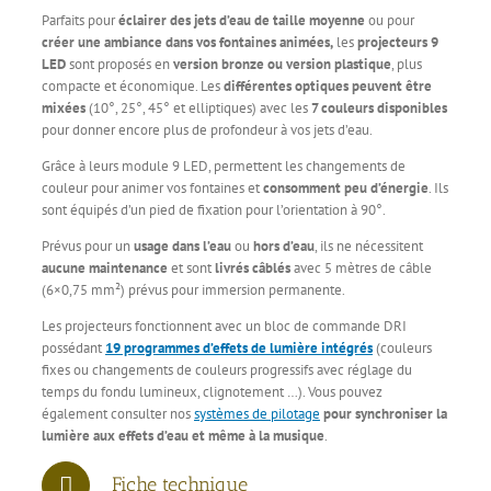
Parfaits pour
éclairer des jets d’eau de taille moyenne
ou pour
créer une ambiance dans vos fontaines animées,
les
projecteurs 9
LED
sont proposés en
version bronze ou version plastique
, plus
compacte et économique. Les
différentes optiques peuvent être
mixées
(10°, 25°, 45° et elliptiques) avec les
7 couleurs disponibles
pour donner encore plus de profondeur à vos jets d’eau.
Grâce à leurs module 9 LED, permettent les changements de
couleur pour animer vos fontaines et
consomment peu d’énergie
. Ils
sont équipés d’un pied de fixation pour l’orientation à 90°.
Prévus pour un
usage dans l’eau
ou
hors d’eau
, ils ne nécessitent
aucune maintenance
et sont
livrés câblés
avec 5 mètres de câble
(6×0,75 mm²) prévus pour immersion permanente.
Les projecteurs fonctionnent avec un bloc de commande DRI
possédant
19 programmes d’effets de lumière intégrés
(couleurs
fixes ou changements de couleurs progressifs avec réglage du
temps du fondu lumineux, clignotement …). Vous pouvez
également consulter nos
systèmes de pilotage
pour synchroniser la
lumière aux effets d’eau et même à la musique
.
Fiche technique