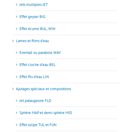
Jets multiples JET
Effet geyser BIG
Effet écume BUL, WIN
Lames et films d’eau
Eventail ou parabole WAV
Effet cloche d’eau BEL
Effet fils d’eau LIN
Ajutages spéciaux et compositions
Jet pataugeoire FLO
Sphère MAP et demi-sphère MID
Effet tulipe TUL et FUN