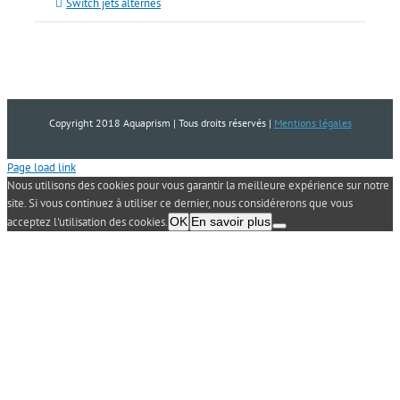
Switch jets alternés
Copyright 2018 Aquaprism | Tous droits réservés |
Mentions légales
Page load link
Nous utilisons des cookies pour vous garantir la meilleure expérience sur notre
site. Si vous continuez à utiliser ce dernier, nous considérerons que vous
acceptez l'utilisation des cookies.
OK
En savoir plus