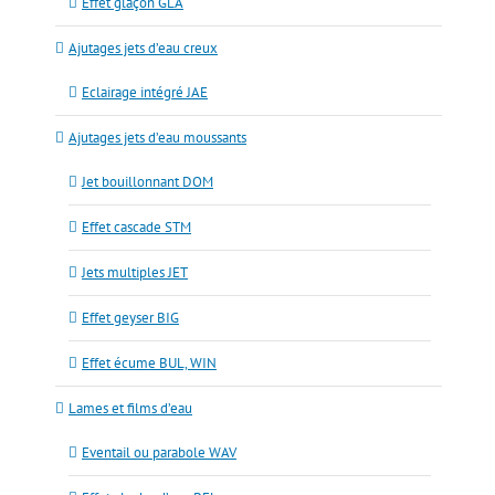
Effet glaçon GLA
Ajutages jets d’eau creux
Eclairage intégré JAE
Ajutages jets d’eau moussants
Jet bouillonnant DOM
Effet cascade STM
Jets multiples JET
Effet geyser BIG
Effet écume BUL, WIN
Lames et films d’eau
Eventail ou parabole WAV