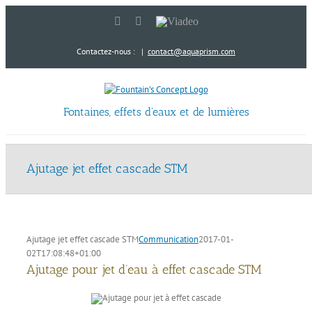
Passer
LinkedIn
YouTube
Viadeo
au
contenu
Contactez-nous :
|
contact@aquaprism.com
Fontaines, effets d'eaux et de lumières
Ajutage jet effet cascade STM
Ajutage jet effet cascade STM
Communication
2017-01-
02T17:08:48+01:00
Ajutage pour jet d’eau à effet cascade STM