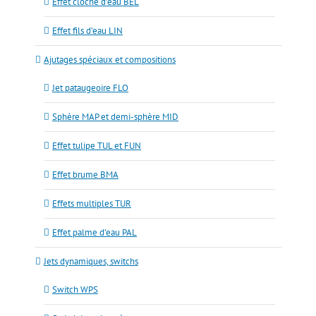
Effet cloche d’eau BEL
Effet fils d’eau LIN
Ajutages spéciaux et compositions
Jet pataugeoire FLO
Sphère MAP et demi-sphère MID
Effet tulipe TUL et FUN
Effet brume BMA
Effets multiples TUR
Effet palme d’eau PAL
Jets dynamiques, switchs
Switch WPS