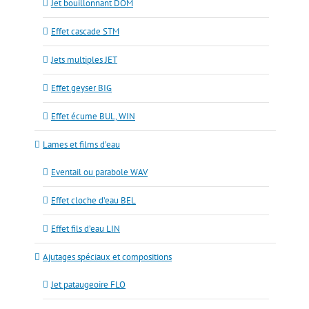
Jet bouillonnant DOM
Effet cascade STM
Jets multiples JET
Effet geyser BIG
Effet écume BUL, WIN
Lames et films d’eau
Eventail ou parabole WAV
Effet cloche d’eau BEL
Effet fils d’eau LIN
Ajutages spéciaux et compositions
Jet pataugeoire FLO