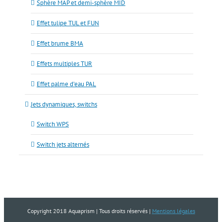
Sphère MAP et demi-sphère MID
Effet tulipe TUL et FUN
Effet brume BMA
Effets multiples TUR
Effet palme d’eau PAL
Jets dynamiques, switchs
Switch WPS
Switch jets alternés
Copyright 2018 Aquaprism | Tous droits réservés |
Mentions légales