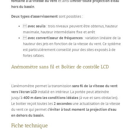
fontaine à la vitesse du vent
et ainsi
limiter toute projection d’eau
hors du bassin
.
Deux types d’asservissement
sont possibles :

avec seuils
: trois niveaux peuvent être obtenus, hauteur
maximale, hauteur intermédiaire fixe et arrêt

avec convertisseur de fréquences
: variation linéaire de la
hauteur des jets en fonction de la vitesse du vent. Ce système
est particulièrement conseillé pour des sites exposés à de
fortes rafales.
Anémomètre sans fil et Boîtier de contrôle LCD
L’anémomètre permet la transmission
sans fil de la vitesse du vent
vers l’écran LCD
installé en intérieur. La portée peut atteindre
jusqu’à
400 m dans les conditions idéales
(à vue et sans obstacles).
Le boitier reçoit toutes les
2 secondes
une actualisation de la vitesse
du vent ce qui permet d
’éviter à tout moment la projection d’eau
en dehors du bassin.
Fiche technique