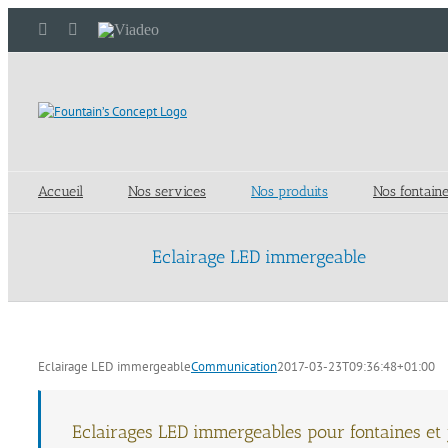
Passer
LinkedIn
YouTube
Viadeo
au
contenu
Accueil
Nos services
Nos produits
Nos fontain
Eclairage LED immergeable
Eclairage LED immergeable
Communication
2017-03-23T09:36:48+01:00
Eclairages LED immergeables pour fontaines et 