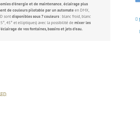
omies d'énergie et de maintenance
,
éclairage plus
nt de couleurs pilotable par un automate
en DMX,
ED sont
disponibles sous 7 couleurs
: blanc froid, blanc
5°, 45° et elliptiques) avec la possibilité de
mixer les
'
éclairage de vos fontaines, bassins et jets d'eau.
LED.