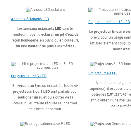
Anneaux éclairants LED
Projecteur linéaire 18 LED
Les
anneaux éclairants LED
sont le
Le
projecteur linéaire en
meilleur moyen d’
éclairer un jet d’eau de
prévu pour un usage imme
façon homogène
, en blanc ou en couleurs,
est spécialement
conçu p
sur une
hauteur de plusieurs mètre
s.
lames d’ea
Projecteurs 6 LED
Projecteurs 1 et 3 LED
A partir de cette gam
En version sur lyre ou encastrée, les
mini-
supérieur), il est possible
projecteurs 1 ou 3 LED
sont parfaits pour
optiques (10°, 25°, 45° e
souligner un sujet
ou
ajouter de la
afin d’obtenir une
meille
couleur
. Leur
taille réduite
leur permet
de la lumiè
de s’installer partout.