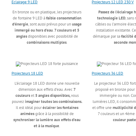
Eclairage 9 LED
Projecteurs 12 LED 230 V
En bronze ou en plastique, les projecteurs
Passez de l’éclairage 
de fontaine 9 LED à
faible consommation
technologie LED
, sans
d’énergie
, sont aussi prévus pour un
usage
câbles ou l’armoire élec
immergé ou hors d’eau
.
7 couleurs et 5
installation existante. C
angles
disponibles avec possibilité de
démarque par sa
facilité 
combinaisons multiples
.
seconde mon
Projecteurs 18 LED
Projecteurs 36 LED
L’éclairage 18 LED donne une nouvelle
Le projecteur 36 LED fort
dimension aux effets d’eau. Avec
7
proposé en bronze pour u
couleurs
et
5 angles disponibles,
vous
immergée ou non. Co
pouvez
imaginer toutes les combinaisons.
lumières LED, il consomm
Il est idéal pour
éclairer les fontaines
et offre une
multiplicité 
animées
grâce à la possibilité de
7 couleurs et un 4ème 
synchroniser la lumière aux effets d’eau
couleur paste
et à la musique
.