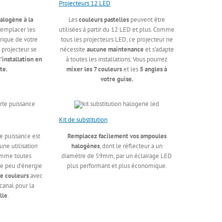
Projecteurs 12 LED
halogène à la
Les
couleurs pastelles
peuvent être
 remplacer les
utilisées à partir du 12 LED et plus. Comme
trique de votre
tous les projecteurs LED, ce projecteur ne
e projecteur se
nécessite
aucune maintenance
et s’adapte
d’installation en
à toutes les installations. Vous pourrez
te.
mixer les 7 couleurs
et les
5 angles à
votre guise.
Kit de substitution
e puissance est
Remplacez facilement vos ampoules
ne utilisation
halogènes
, dont le réflecteur a un
mme toutes
diamètre de 59mm, par un éclairage LED
e peu d’énergie
plus performant et plus économique.
de couleurs
avec
canal pour la
lle
.