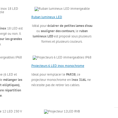
Ruban lumineux LED
Idéal pour
éclairer de petites lames d’eau
 inox
18 LED est
ou
souligner des contours
, le
ruban
rgé ou non. Il
lumineux LED
est proposé sous plusieurs
our les grandes
formes et plusieurs couleurs.
u
.
Projecteurs 6 LED inox monochrome
me (6 LED et
Ideal pour remplacer le
PAR38
, ce
 de
mélanger les
projecteur monochrome en
inox 316L
ne
t elliptiques)
,
nécessite pas de retirer les cables.
ure répartition
re
.