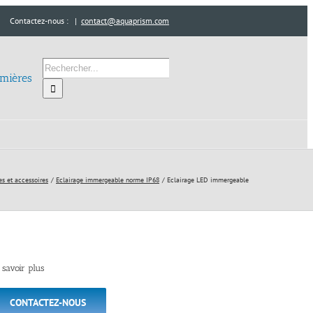
Contactez-nous :
|
contact@aquaprism.com
Rechercher:
umières
es et accessoires
Eclairage immergeable norme IP68
Eclairage LED immergeable
 savoir plus
CONTACTEZ-NOUS