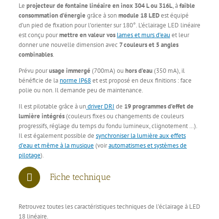
Le
projecteur de fontaine linéaire en inox 304 L ou 316L
, à
faible
consommation d’énergie
grâce à son
module 18 LED
est équipé
d’un pied de fixation pour l’orienter sur 180°. L’éclairage LED linéaire
est conçu pour
mettre en valeur vos
lames et murs d’eau
et leur
donner une nouvelle dimension avec
7 couleurs et 5 angles
combinables
.
Prévu pour
usage immergé
(700mA) ou
hors d’eau
(350 mA), il
bénéficie de la
norme IP68
et est proposé en deux finitions : face
polie ou non. Il demande peu de maintenance.
Il est pilotable grâce à un
driver DRI
de
19 programmes d’effet de
lumière intégrés
(couleurs fixes ou changements de couleurs
progressifs, réglage du temps du fondu lumineux, clignotement …).
Il est également possible de
synchroniser la lumière aux effets
d’eau et même à la musique
(voir
automatismes et systèmes de
pilotage
).
Fiche technique
Retrouvez toutes les caractéristiques techniques de l’éclairage à LED
18 linéaire.