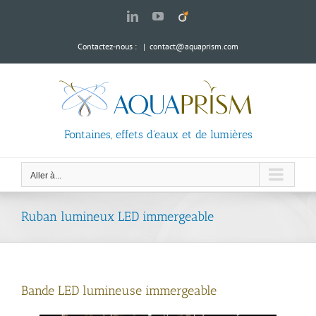
Passer
LinkedIn
YouTube
Viadeo
au
contenu
Contactez-nous :
|
contact@aquaprism.com
Fontaines, effets d'eaux et de lumières
Aller à...
Ruban lumineux LED immergeable
Bande LED lumineuse immergeable