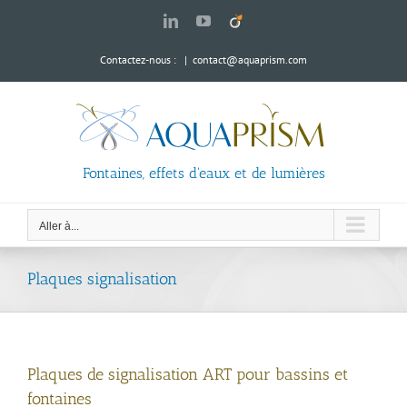
Passer
LinkedIn
YouTube
Viadeo
au
contenu
Contactez-nous :
|
contact@aquaprism.com
Fontaines, effets d'eaux et de lumières
Aller à...
Plaques signalisation
Plaques de signalisation ART pour bassins et
fontaines