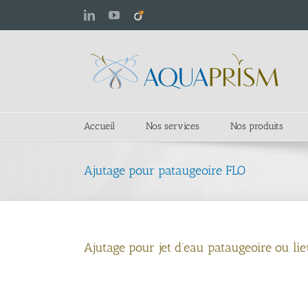
Passer
LinkedIn
YouTube
Viadeo
au
contenu
Accueil
Nos services
Nos produits
Ajutage pour pataugeoire FLO
Ajutage pour jet d’eau pataugeoire ou li