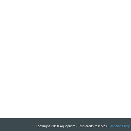
Copyright 2018 Aquaprism | Tous droits réservés |
Mentions léga