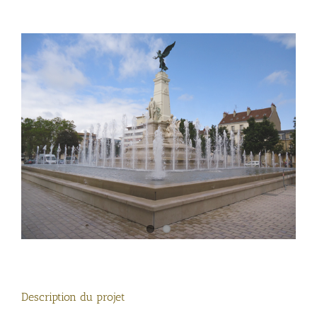
View
View
Larger
Larger
Image
Image
Description du projet