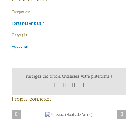
Catégories:
Fontaines en bassin
Copyright :
Aquaprism
Partagez cet article, Choisissez votre plateforme !
Facebook
X
LinkedIn
Tumblr
Pinterest
Email
Projets connexes
Puteaux (Hauts de
Seine)