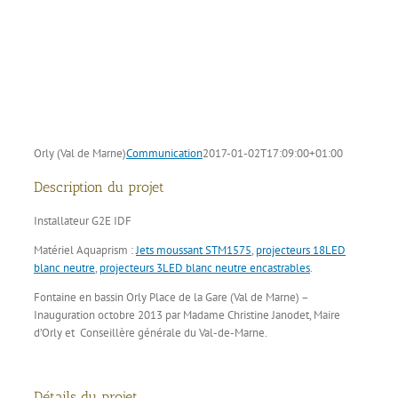
Orly (Val de Marne)
Communication
2017-01-02T17:09:00+01:00
Description du projet
Installateur G2E IDF
Matériel Aquaprism :
Jets moussant STM1575
,
projecteurs 18LED
blanc neutre
,
projecteurs 3LED blanc neutre encastrables
.
Fontaine en bassin Orly Place de la Gare (Val de Marne) –
Inauguration octobre 2013 par Madame Christine Janodet, Maire
d’Orly et Conseillère générale du Val-de-Marne.
Détails du projet