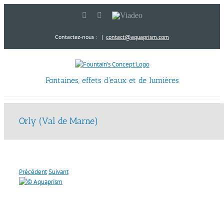
Passer
LinkedIn
YouTube
Viadeo
au
contenu
Contactez-nous :
|
contact@aquaprism.com
Fontaines, effets d'eaux et de lumières
Orly (Val de Marne)
Précédent
Suivant
View
Larger
Image