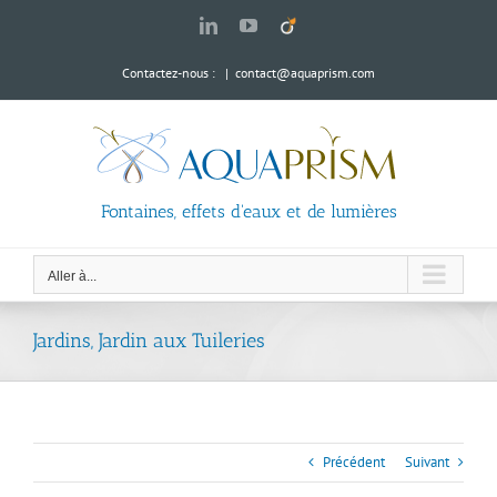
Passer
LinkedIn
YouTube
Viadeo
au
contenu
Contactez-nous :
|
contact@aquaprism.com
Fontaines, effets d'eaux et de lumières
Aller à...
Jardins, Jardin aux Tuileries
Précédent
Suivant