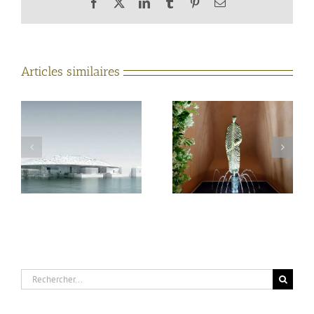
Facebook
X
LinkedIn
Tumblr
Pinterest
Email
Articles similaires
Aquaprism, partenaire
Valenciennes –
du printemps de la
Esplanade des rives
sculpture à Saint
Ambroix (Gard)
Rechercher: