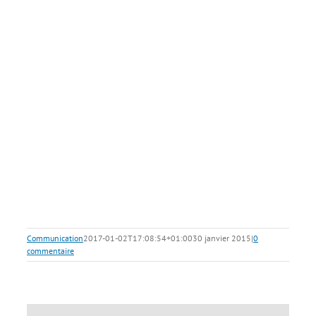
Communication
2017-01-02T17:08:54+01:00
30 janvier 2015
|
0
commentaire