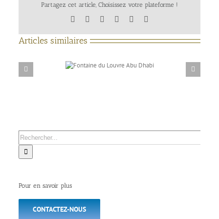
Partagez cet article, Choisissez votre plateforme !
Facebook
X
LinkedIn
Tumblr
Pinterest
Email
Articles similaires
aine du Louvre Abu
Aquaprism, partenaire du printemps de la sculpture à
Dhabi
Saint Ambroix (Gard)
Rechercher:
Pour en savoir plus
CONTACTEZ-NOUS