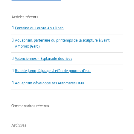
Articles récents
Fontaine du Louvre Abu Dhabi
Aquaprism, partenaire du printemps de la sculpture à Saint
Ambroix (Gard)
Valenciennes – Esplanade des rives
Bubble jump, l’ajutage à effet de gouttes d’eau
Aquaprism développe ses Automates DMX
Commentaires récents
Archives