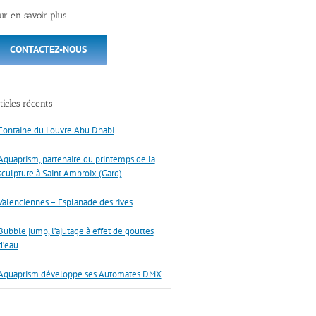
ur en savoir plus
CONTACTEZ-NOUS
ticles récents
Fontaine du Louvre Abu Dhabi
Aquaprism, partenaire du printemps de la
sculpture à Saint Ambroix (Gard)
Valenciennes – Esplanade des rives
Bubble jump, l’ajutage à effet de gouttes
d’eau
Aquaprism développe ses Automates DMX