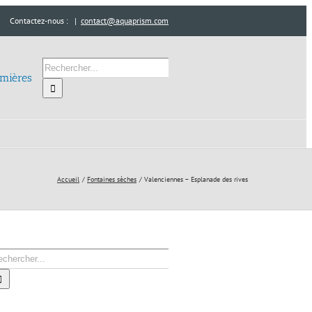
Contactez-nous :
|
contact@aquaprism.com
Rechercher:
umières
Accueil
Fontaines sèches
Valenciennes – Esplanade des rives
chercher: