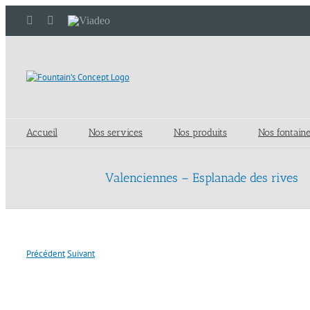
Passer
LinkedIn
YouTube
Viadeo
au
contenu
Accueil
Nos services
Nos produits
Nos fontain
Valenciennes – Esplanade des rives
Précédent
Suivant
View
Larger
Image