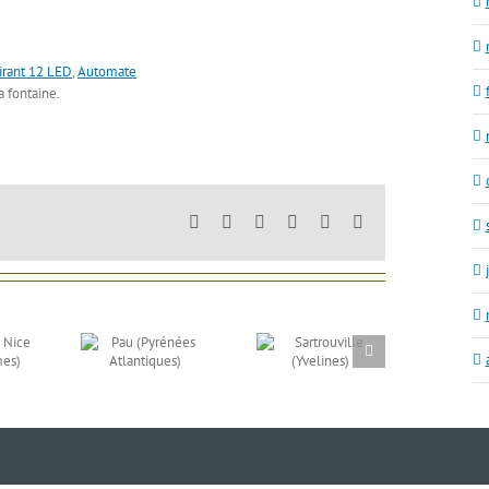
irant 12 LED
,
Automate
 fontaine.
Facebook
X
LinkedIn
Tumblr
Pinterest
Email
(Pyrénées
Sartrouville
antiques)
(Yvelines)