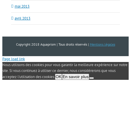
mai 2013
avril 2013
Copyright 2018 Aquaprism | Tous droits réservés |
Mentions légales
Page load link
Nous utilisons des cookies pour vous garantir la meilleure expérience sur notre
site. Si vous continuez à utiliser ce dernier, nous considérerons que vous
acceptez l'utilisation des cookies.
OK
En savoir plus