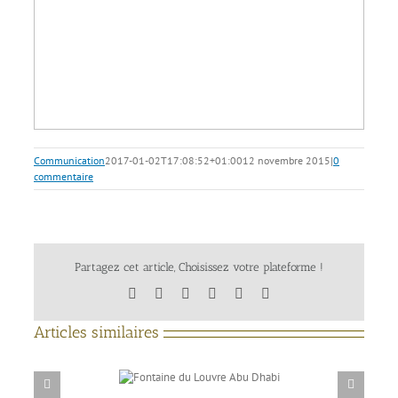
Communication
2017-01-02T17:08:52+01:00
12 novembre 2015
|
0
commentaire
Partagez cet article, Choisissez votre plateforme !
Facebook
X
LinkedIn
Tumblr
Pinterest
Email
Articles similaires
aine du Louvre Abu
Aquaprism, partenaire du printemps de la sculpture à