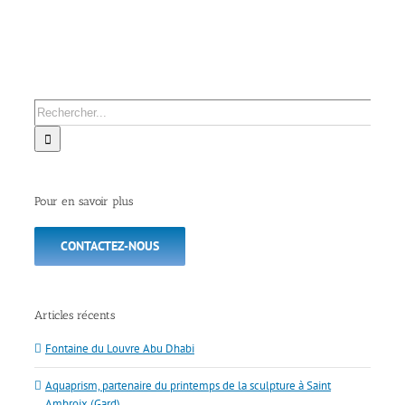
Dhabi
Saint Ambroix (Gard)
Rechercher:
Pour en savoir plus
CONTACTEZ-NOUS
Articles récents
Fontaine du Louvre Abu Dhabi
Aquaprism, partenaire du printemps de la sculpture à Saint
Ambroix (Gard)