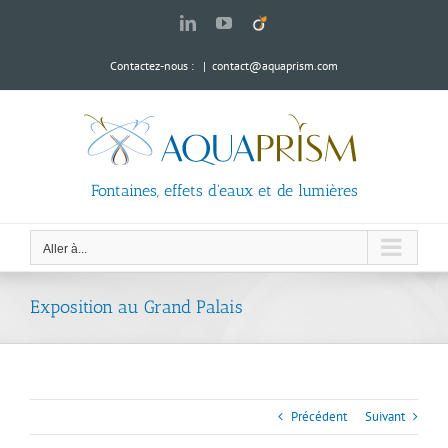
Passer
LinkedIn
YouTube
Viadeo
au
contenu
Contactez-nous :
|
contact@aquaprism.com
Fontaines, effets d'eaux et de lumières
Aller à...
Exposition au Grand Palais
Précédent
Suivant