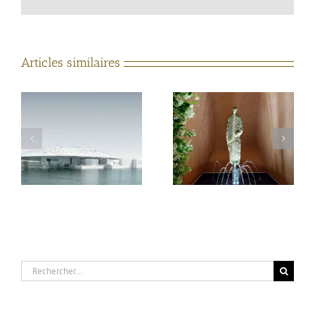
Articles similaires
Aquaprism, partenaire
Valenciennes –
du printemps de la
Esplanade des rives
sculpture à Saint
Ambroix (Gard)
Rechercher: